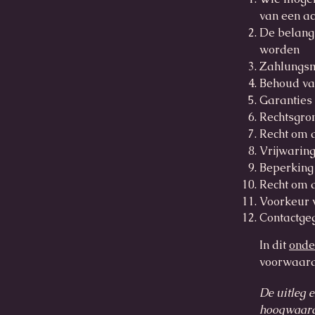
van een ac
De belang
worden
Zahlungsme
Behoud van
Garanties 
Rechtsgron
Recht om a
Vrijwarin
Beperking
Recht om 
Voorkeur v
Contactge
In dit
onde
voorwaard
De uitleg 
hoogwaardig