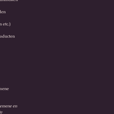
den
 etc.)
roducten
emene
lgemene en
te