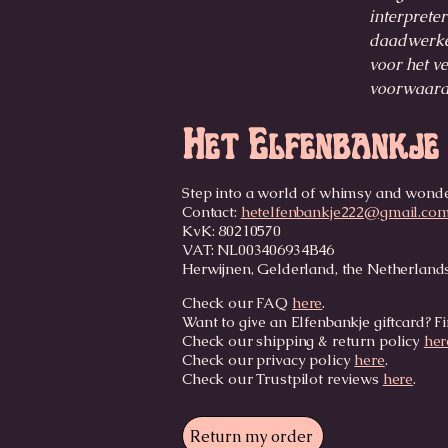
interprete
daadwerkel
voor het ve
voorwaard
Het Elfenbankje
Step into a world of whimsy and wond
Contact:
hetelfenbankje222@gmail.co
KvK: 80210570
VAT: NL003406934B46
Herwijnen, Gelderland, the Netherland
Check our FAQ
here
.
Want to give an Elfenbankje giftcard? Fi
Check our shipping & return policy
her
Check our privacy policy
here
.
Check our Trustpilot reviews
here
.
Return my order