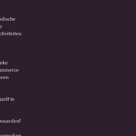
idische
e
tiviteiten
ieke
commerce
 een
zelf te
rwaarden?
 aanmaken