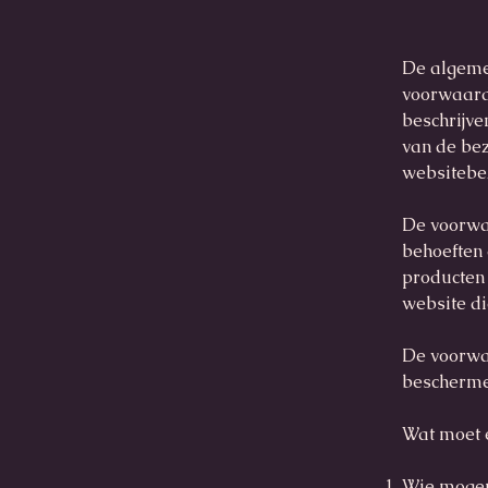
De algeme
voorwaarde
beschrijve
van de be
websitebe
De voorwaa
behoeften 
producten
website di
De voorwa
bescherme
Wat moet 
Wie mogen