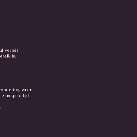
l vertelt
ereik is.
m
wondering, waar
je magie altijd
m