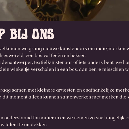
 bij ons
rwelkomen we graag nieuwe kunstenaars en (indie)merken w
kjeswereld, een bos vol feeën en heksen.
eradenontwerper, textielkunstenaar of iets anders bent: we hor
klein winkeltje verscholen in een bos, dan ben je misschien w
aag samen met kleinere artiesten en onafhankelijke merke
p dit moment alleen kunnen samenwerken met merken die 
l dan onderstaand formulier in en we nemen zo snel mogelijk c
uw talent te ontdekken.