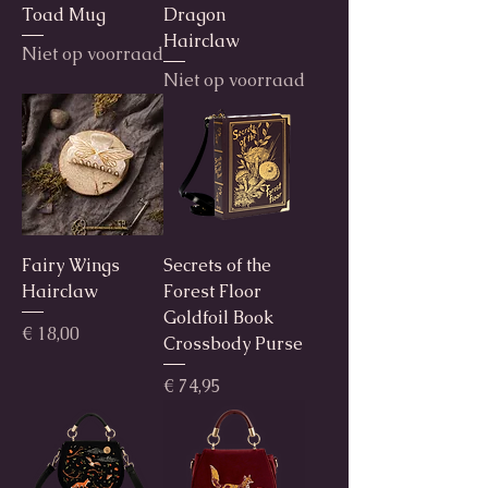
Toad Mug
Dragon
Hairclaw
Niet op voorraad
Niet op voorraad
Fairy Wings
Secrets of the
Hairclaw
Forest Floor
Goldfoil Book
Prijs
€ 18,00
Crossbody Purse
Prijs
€ 74,95