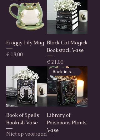
Froggy Lily Mug
Black Cat Magick
Bookstack Vase
Prijs
€ 18,00
Prijs
€ 21,00
Back in stock!
Book of Spells
Library of
Bookish Vase
Poisonous Plants
Vase
Niet op voorraad