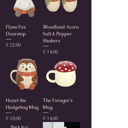
Flynn Fox
Woodland Acorn
Doorstop
Salt & Pepper
Shakers
Prijs
€ 22,00
Prijs
€ 14,00
Hazel the
The Forager's
Hedgehog Mug
Mug
Prijs
Prijs
€ 18,00
€ 14,00
Back in stock!